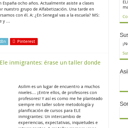
EL
 España ocho años. Actualmente asiste a clases
ma
or nuestro grupo de Alfabetización. Una tarde en
ersamos con él. A: ¿En Senegal vas a la escuela? MS:
Co
te y …
Sus
dIn
Pinterest
¡N
Su
Ele inmigrantes: érase un taller donde
Asi
Asilim es un lugar de encuentro a muchos
niveles… ¡Entre ellos, de profesores con
profesores! Y así es como me he planteado
So
siempre mi taller sobre metodología y
planificación de cursos para ELE
inmigrantes: Un intercambio de
experiencias, expectativas, inquietudes e