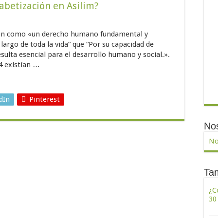
abetización en Asilim?
ión como «un derecho humano fundamental y
 largo de toda la vida” que “Por su capacidad de
esulta esencial para el desarrollo humano y social.».
4 existían …
dIn
Pinterest
Nos
No
Tam
¿C
30