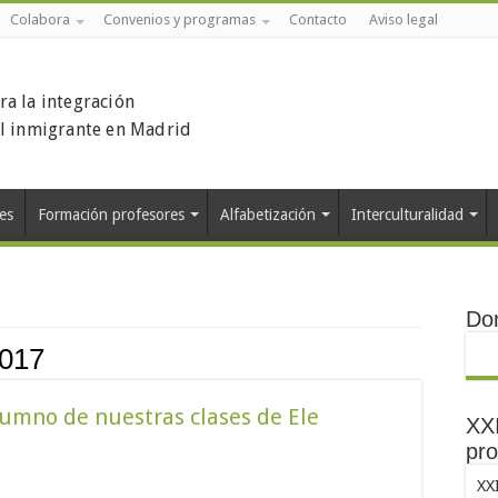
Colabora
Convenios y programas
Contacto
Aviso legal
ra la integración
el inmigrante en Madrid
es
Formación profesores
Alfabetización
Interculturalidad
Do
2017
lumno de nuestras clases de Ele
XXI
pro
XX