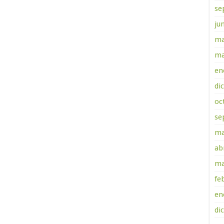
se
ju
ma
ma
en
di
oc
se
ma
ab
ma
fe
en
di