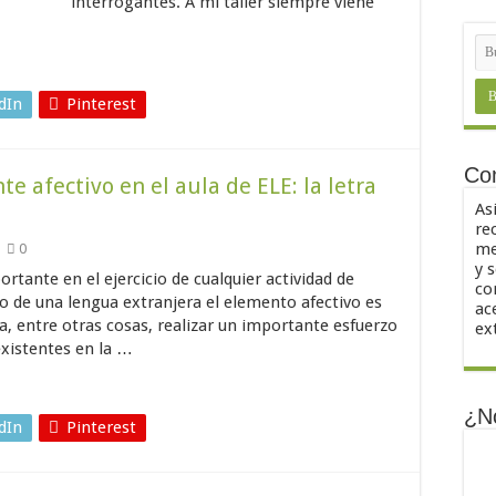
interrogantes. A mi taller siempre viene
dIn
Pinterest
Co
e afectivo en el aula de ELE: la letra
As
re
me
0
y 
rtante en el ejercicio de cualquier actividad de
co
io de una lengua extranjera el elemento afectivo es
ac
ca, entre otras cosas, realizar un importante esfuerzo
ex
existentes en la …
¿N
dIn
Pinterest