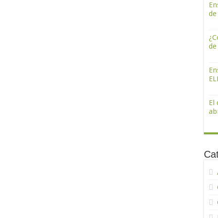
En
de
¿C
de
En
ELE
El
abr
Ca