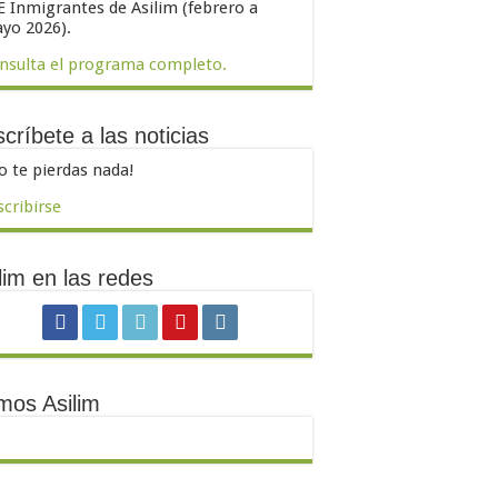
E Inmigrantes de Asilim (febrero a
yo 2026).
nsulta el programa completo.
críbete a las noticias
o te pierdas nada!
scribirse
lim en las redes
mos Asilim