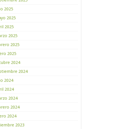
ptiembre 2025
lio 2025
yo 2025
ril 2025
rzo 2025
brero 2025
ero 2025
tubre 2024
ptiembre 2024
lio 2024
ril 2024
rzo 2024
brero 2024
ero 2024
ciembre 2023