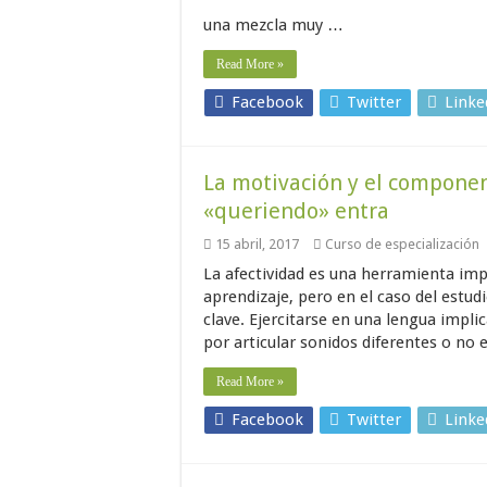
una mezcla muy …
Read More »
Facebook
Twitter
Linke
La motivación y el component
«queriendo» entra
15 abril, 2017
Curso de especialización
La afectividad es una herramienta impo
aprendizaje, pero en el caso del estud
clave. Ejercitarse en una lengua impli
por articular sonidos diferentes o no 
Read More »
Facebook
Twitter
Linke