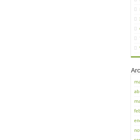
Arc
ma
ab
ma
fe
en
no