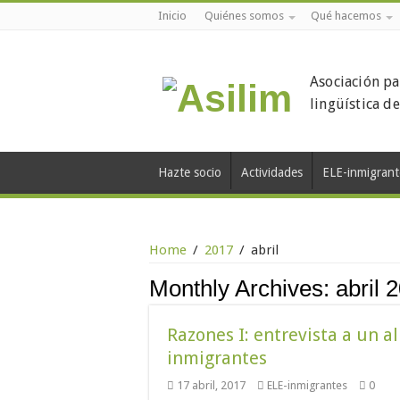
Inicio
Quiénes somos
Qué hacemos
Asociación pa
lingüística d
Hazte socio
Actividades
ELE-inmigrant
Home
/
2017
/
abril
Monthly Archives:
abril 
Razones I: entrevista a un a
inmigrantes
17 abril, 2017
ELE-inmigrantes
0