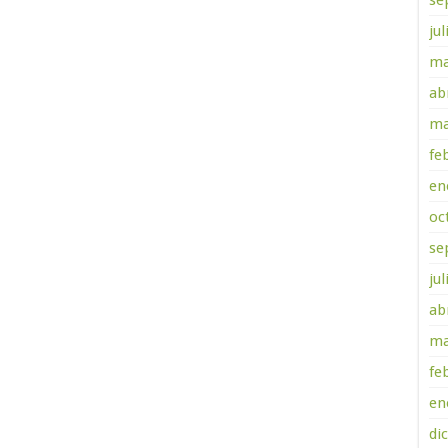
se
ju
ma
ab
ma
fe
en
oc
se
ju
ab
ma
fe
en
di