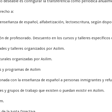
lo deseable es configurar la transferencia como periódica anualm
recho a:
enseñanza de español, alfabetización, lectoescritura, según dispo
ón de profesorado. Descuento en los cursos y talleres específicos 
ades y talleres organizados por Asilim.
lturales organizadas por Asilim.
es y programas de Asilim
cionada con la enseñanza de español a personas inmigrantes y refu
nes y grupos de trabajo que existen o puedan existir en Asilim.
im.
 de la Junta Directiva.