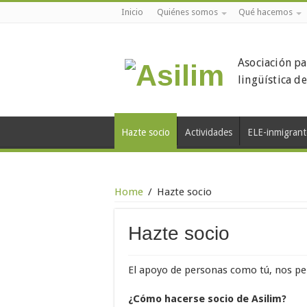
Inicio
Quiénes somos
Qué hacemos
Asociación pa
lingüística d
Hazte socio
Actividades
ELE-inmigrant
Home
/
Hazte socio
Hazte socio
El apoyo de personas como tú, nos pe
¿Cómo hacerse socio de Asilim?