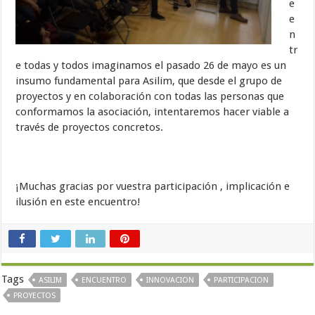
e
e
n
tr
e todas y todos imaginamos el pasado 26 de mayo es un
insumo fundamental para Asilim, que desde el grupo de
proyectos y en colaboración con todas las personas que
conformamos la asociación, intentaremos hacer viable a
través de proyectos concretos.
¡Muchas gracias por vuestra participación , implicación e
ilusión en este encuentro!
Tags
ASILIM
ENCUENTRO
INNOVACION
PARTICIPACION
PROYECTOS