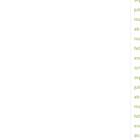
se
ju
ma
ab
ma
fe
en
oc
se
ju
ab
ma
fe
en
di