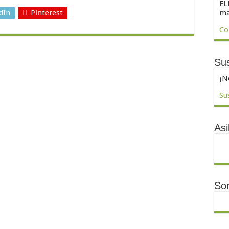
EL
ma
dIn
Pinterest
Co
Sus
¡N
Su
Asi
So