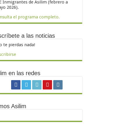
E Inmigrantes de Asilim (febrero a
yo 2026).
nsulta el programa completo.
críbete a las noticias
o te pierdas nada!
scribirse
lim en las redes
mos Asilim