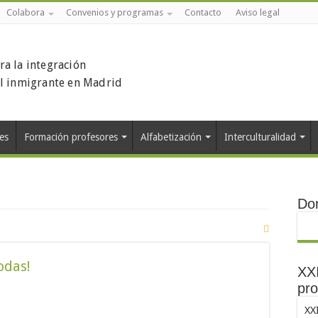
Colabora
Convenios y programas
Contacto
Aviso legal
ra la integración
el inmigrante en Madrid
es
Formación profesores
Alfabetización
Interculturalidad
Do
odas!
XXI
pro
XX