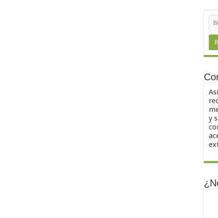
Co
As
re
me
y 
co
ac
ex
¿N