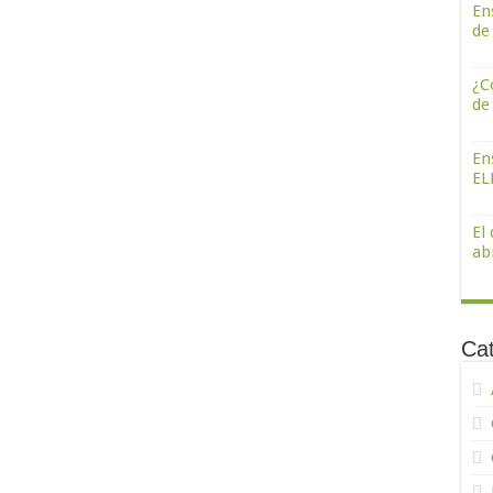
En
de
¿C
de
En
ELE
El
abr
Ca