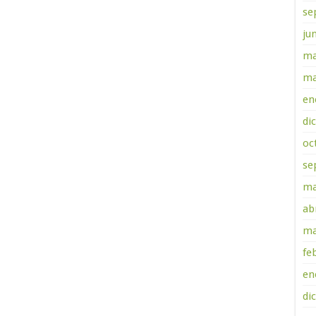
se
ju
ma
ma
en
di
oc
se
ma
ab
ma
fe
en
di