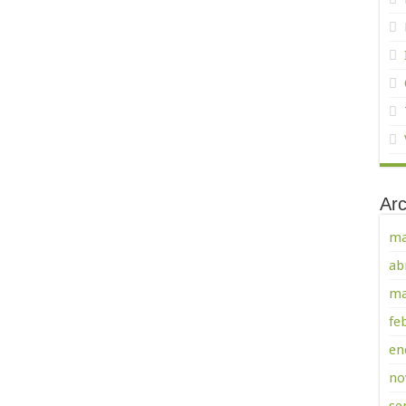
Arc
ma
ab
ma
fe
en
no