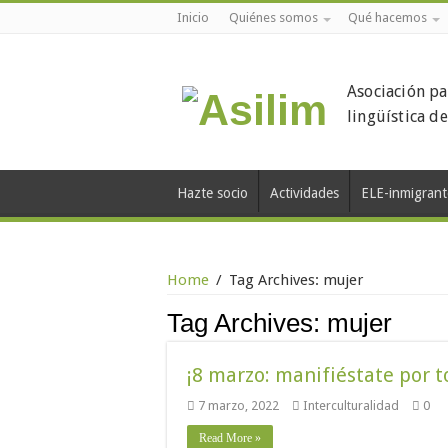
Inicio
Quiénes somos
Qué hacemos
Asociación pa
lingüística d
Hazte socio
Actividades
ELE-inmigrant
Home
/
Tag Archives: mujer
Tag Archives:
mujer
¡8 marzo: manifiéstate por t
7 marzo, 2022
Interculturalidad
0
Read More »