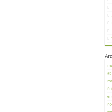
Arc
ma
ab
ma
fe
en
no