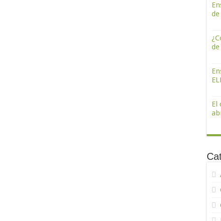
En
de
¿C
de
En
ELE
El
abr
Ca