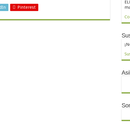
EL
ma
dIn
Pinterest
Co
Sus
¡N
Su
Asi
So