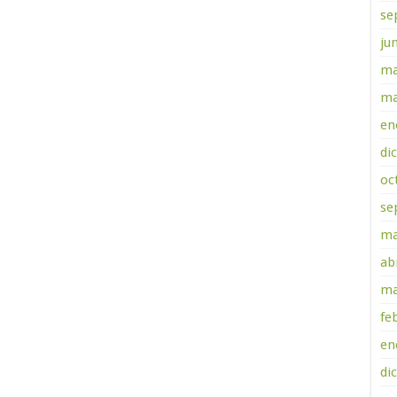
se
ju
ma
ma
en
di
oc
se
ma
ab
ma
fe
en
di