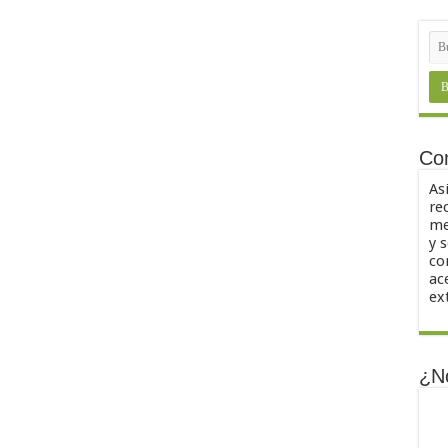
Co
As
re
me
y 
co
ac
ex
¿N