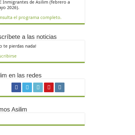
E Inmigrantes de Asilim (febrero a
yo 2026).
nsulta el programa completo.
críbete a las noticias
o te pierdas nada!
scribirse
lim en las redes
mos Asilim