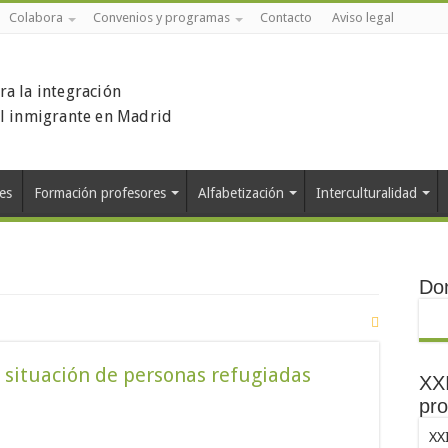
Colabora
Convenios y programas
Contacto
Aviso legal
ra la integración
el inmigrante en Madrid
es
Formación profesores
Alfabetización
Interculturalidad
Do
 situación de personas refugiadas
XXI
pro
XX