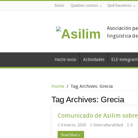
Inicio
Quiénes somos
Qué hacemos
Asociación pa
lingüística d
Hazte socio
Actividades
ELE-inmigrant
Home
/
Tag Archives: Grecia
Tag Archives:
Grecia
Comunicado de Asilim sobre
6 marzo, 2020
Interculturalidad
0
Read More »