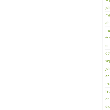
se
ju
ma
ab
ma
fe
en
oc
se
ju
ab
ma
fe
en
di