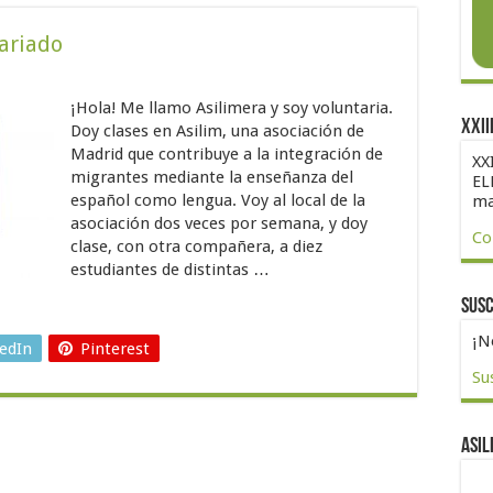
tariado
¡Hola! Me llamo Asilimera y soy voluntaria.
XXII
Doy clases en Asilim, una asociación de
Madrid que contribuye a la integración de
XX
migrantes mediante la enseñanza del
EL
español como lengua. Voy al local de la
ma
asociación dos veces por semana, y doy
Co
clase, con otra compañera, a diez
estudiantes de distintas …
Susc
¡N
edIn
Pinterest
Su
Asil