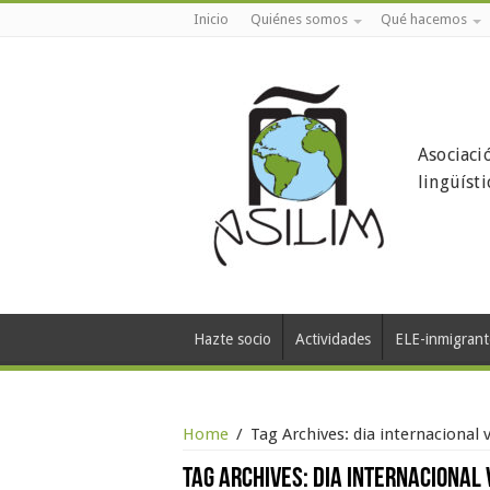
Inicio
Quiénes somos
Qué hacemos
Asociaci
lingüíst
Hazte socio
Actividades
ELE-inmigrant
Home
/
Tag Archives: dia internacional 
Tag Archives:
dia internacional 