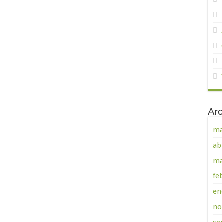
Arc
ma
ab
ma
fe
en
no