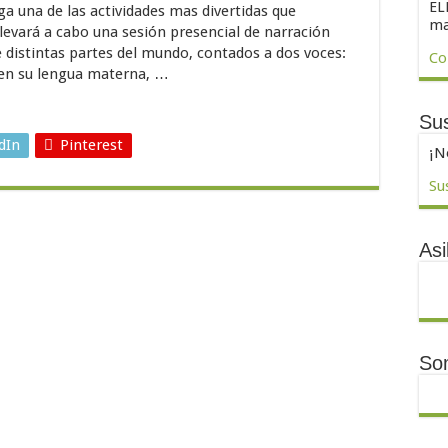
EL
ga una de las actividades mas divertidas que
ma
llevará a cabo una sesión presencial de narración
e distintas partes del mundo, contados a dos voces:
Co
 en su lengua materna, …
Sus
dIn
Pinterest
¡N
Su
Asi
So