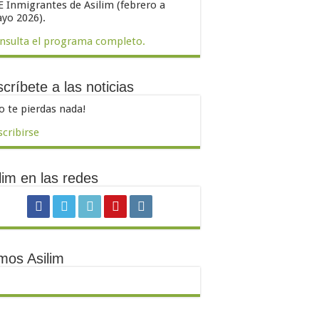
E Inmigrantes de Asilim (febrero a
yo 2026).
nsulta el programa completo.
críbete a las noticias
o te pierdas nada!
scribirse
lim en las redes
mos Asilim